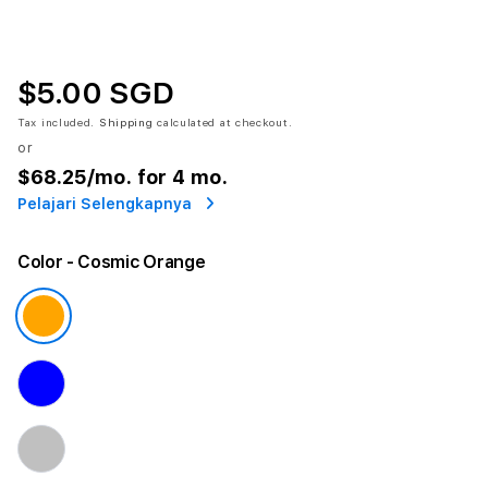
$5.00 SGD
Tax included.
Shipping
calculated at checkout.
or
$68.25
/mo. for 4 mo.
Pelajari Selengkapnya
Color
- Cosmic Orange