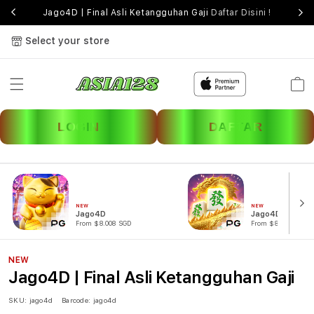
Jago4D | Final Asli Ketangguhan Gaji
Daftar Disini !
Select your store
Cart
LOGIN
DAFTAR
NEW
NEW
Jago4D
Jago4D ONLINE
From $8.008 SGD
From $807.77 SGD
NEW
Jago4D | Final Asli Ketangguhan Gaji
SKU:
jago4d
Barcode:
jago4d