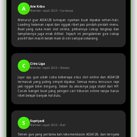
Arie Kribo
A
Member sejak 2025 •
Surabaya
Menurut gue ASIA128 lumayan nyaman buat dipakai sehari-hari.
Loading halaman cepat dan nggak ribet pas pindah-pindah menu.
Buat yang suka main slot online, pilihannya cukup lengkap dan
tampilannya juga enak dilihat. Sejauh ini pengalaman gue cukup
positif dan masih betah main di sini sampai sekarang.
Citra Liga
C
Member sejak 2025 •
Medan
Jujur aja, gue udah coba beberapa situs slot online dan ASIA128
termasuk yang paling simpel dipakai. Semua menu tersusun rapi
jadi nggak bikin bingung. Selain itu aksesnya juga stabil dari HP.
Cocok banget buat yang pengen cari hiburan online tanpa harus
ribet belajar banyak hal dulu.
Supriyadi
S
Member sejak 2025 •
Bali
Temen gue yang pertama kali rekomendasiin ASIA128, dan ternyata