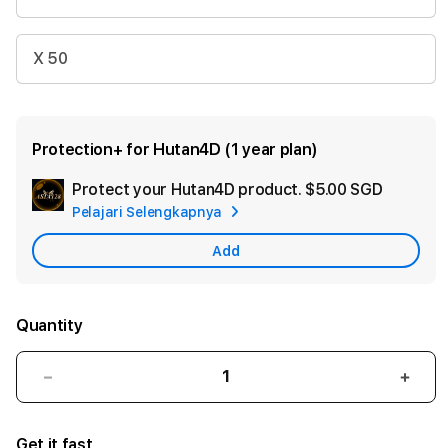
X 50
Protection+ for Hutan4D (1 year plan)
Protect your Hutan4D product.
$5.00 SGD
Add
Pelajari Selengkapnya
Apple
Care
Add
Quantity
Decrease
Incr
quantity
quant
for
for
Get it fast