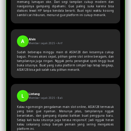
memang lumayan oke. Dari segi tampilan cukup modern dan
navigasinya gampang dipahami. Gue paling suka karena bisa
diakses lewat HP tanpa kendala berarti. Buat ngisi waktu kosong
sambil cari hiburan, menurut gue platform ini cukup menarik.
Alvin
A
Member sejak 2025 •
Arif
Sudah beberapa minggu main di ASIA128 dan kesannya cukup
bagus. Proses akses cepat, pilihan game slot online beragam, dan
tampilannya juga ringan. Nggak perlu perangkat spek tinggi buat
buka situsnya. Buat yang suka platform simpel tapi tetap lengkap,
ASIA128 bisa jadi salah satu pilihan menarik.
Lintang
L
Member sejak 2025 •
Bali
Kalau ngomongin pengalaman main slot online, ASIA128 termasuk
yang bikin gue nyaman. Menunya jelas, tampilannya nggak
berantakan, dan gampang dipakai bahkan buat pengguna baru.
Setiap kali buka situsnya juga terasa responsif. Jadi nggak heran
kalau sekarang cukup banyak pemain yang sering mengakses
platform ini.