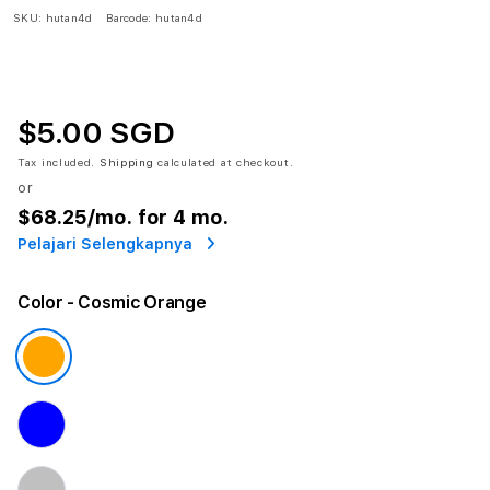
SKU:
hutan4d
Barcode:
hutan4d
$5.00 SGD
Tax included.
Shipping
calculated at checkout.
or
$68.25
/mo. for 4 mo.
Pelajari Selengkapnya
Color
- Cosmic Orange