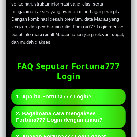
setiap hari, struktur informasi yang jelas, serta
pengalaman akses yang nyaman di berbagai perangkat.
Dengan kombinasi desain premium, data Macau yang
lengkap, dan pembaruan rutin, Fortuna777 Login menjadi
pusat informasi result Macau harian yang relevan, cepat,
dan mudah diakses.
FAQ Seputar Fortuna777
Login
1. Apa itu Fortuna777 Login?
Fortuna777 Login adalah sebuah platform
2. Bagaimana cara mengakses
online yang menyediakan berbagai
Fortuna777 Login dengan aman?
informasi dan layanan digital yang dapat
Pengguna dapat mengakses Fortuna777
diakses dengan mudah melalui perangkat
3. Apakah Fortuna777 Login dapat