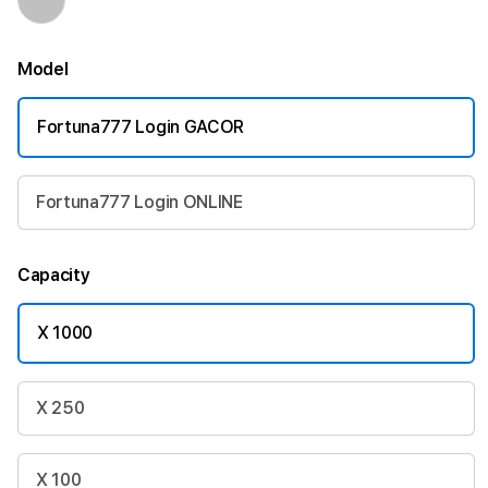
Model
Fortuna777 Login GACOR
Fortuna777 Login ONLINE
Capacity
X 1000
X 250
X 100