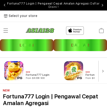
Fortuna777 Login | Pengawal Cepat Amalan Agregasi
Daftar
Disini !
Select your store
Cart
LOGIN
DAFTAR
NEW
NEW
Fortuna777 Login
Fortuna777 Log
From $8.008 SGD
From $807.77 SGD
NEW
Fortuna777 Login | Pengawal Cepat
Amalan Agregasi