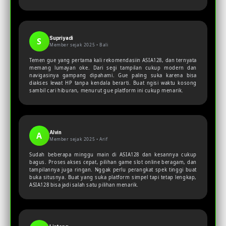
Supriyadi
S
Member sejak 2025 •
Bali
Temen gue yang pertama kali rekomendasiin ASIA128, dan ternyata
memang lumayan oke. Dari segi tampilan cukup modern dan
navigasinya gampang dipahami. Gue paling suka karena bisa
diakses lewat HP tanpa kendala berarti. Buat ngisi waktu kosong
sambil cari hiburan, menurut gue platform ini cukup menarik.
Alvin
A
Member sejak 2025 •
Arif
Sudah beberapa minggu main di ASIA128 dan kesannya cukup
bagus. Proses akses cepat, pilihan game slot online beragam, dan
tampilannya juga ringan. Nggak perlu perangkat spek tinggi buat
buka situsnya. Buat yang suka platform simpel tapi tetap lengkap,
ASIA128 bisa jadi salah satu pilihan menarik.