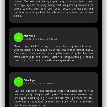
malam. Ternyata tampilannya gampang dipahami dan proses
aksesnya juga lancar. Yang paling enak sih pilihan permainannya
cukup banyak, jadi nggak bikin cepat bosan. Sampai sekarang
masih sering mampir kalau lagi ada waktu luang buat cari hiburan
online.
Arie Kribo
A
Member sejak 2025 •
Surabaya
Menurut gue ASIA128 lumayan nyaman buat dipakai sehari-hari.
Loading halaman cepat dan nggak ribet pas pindah-pindah menu.
Buat yang suka main slot online, pilihannya cukup lengkap dan
tampilannya juga enak dilihat. Sejauh ini pengalaman gue cukup
positif dan masih betah main di sini sampai sekarang.
Citra Liga
C
Member sejak 2025 •
Medan
Jujur aja, gue udah coba beberapa situs slot online dan ASIA128
termasuk yang paling simpel dipakai. Semua menu tersusun rapi
jadi nggak bikin bingung. Selain itu aksesnya juga stabil dari HP.
Cocok banget buat yang pengen cari hiburan online tanpa harus
ribet belajar banyak hal dulu.