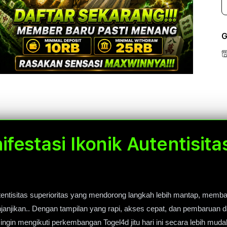
G
Open
Open
Open
media
media
media
5
7
9
in
in
in
modal
modal
modal
ifestasi Ikonik Autentisita
utentisitas superioritas yang mendorong langkah lebih mantap, memb
anjikan.. Dengan tampilan yang rapi, akses cepat, dan pembaruan d
ngin mengikuti perkembangan Togel4d jitu hari ini secara lebih mudah,