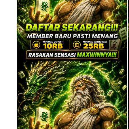
Open
media
2
in
modal