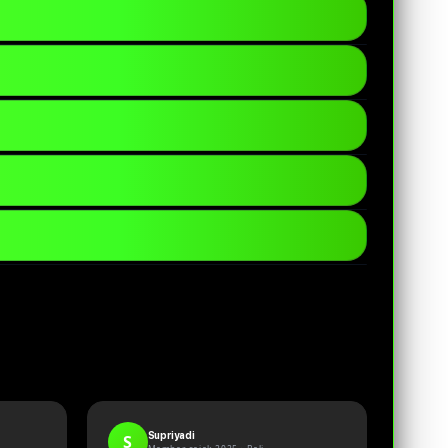
l yang dapat diakses dengan mudah melalui
si internet yang digunakan stabil agar
at memperoleh informasi dan layanan yang
formasi secara berkala untuk memberikan
mengakses platform dengan mudah melalui
Supriyadi
S