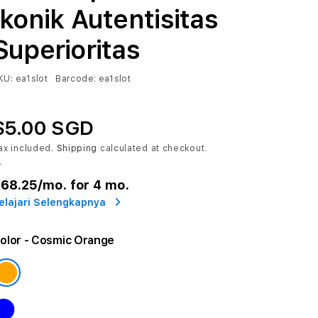
Ikonik Autentisitas
Superioritas
KU:
ea1slot
Barcode:
ea1slot
$5.00 SGD
ax included.
Shipping
calculated at checkout.
r
68.25
/mo. for 4 mo.
elajari Selengkapnya
olor
- Cosmic Orange