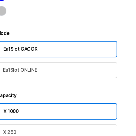
odel
Ea1Slot GACOR
Ea1Slot ONLINE
apacity
X 1000
X 250