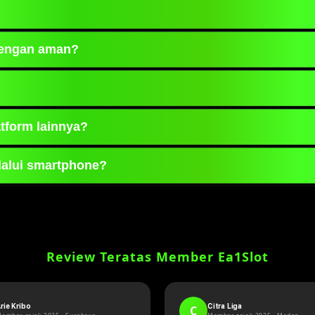
ng menyediakan berbagai informasi dan layanan digita
dengan aman?
lui domain resmi yang aktif dan memastikan konek
es kapan saja selama 24 jam sehingga pengguna dap
tform lainnya?
nsif, proses akses yang cepat, serta pembaruan in
alui smartphone?
erbagai perangkat mobile sehingga pengguna dapat 
Review Teratas Member Ea1Slot
rie Kribo
Citra Liga
C