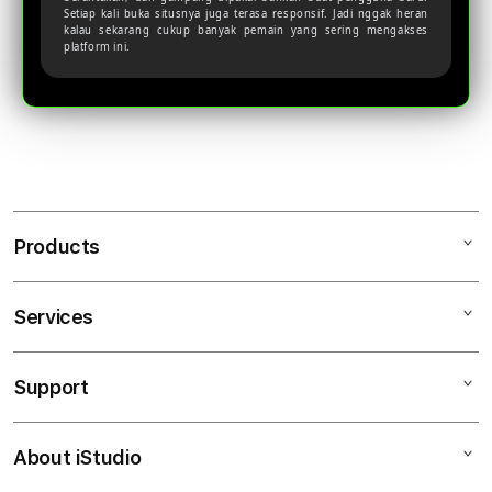
Setiap kali buka situsnya juga terasa responsif. Jadi nggak heran
kalau sekarang cukup banyak pemain yang sering mengakses
platform ini.
Products
Services
Dragon Toto
SITUS Dragon Toto
Support
AppleCare+
SLOT Dragon Toto
Corporate
Dragon Toto ONLINE
About iStudio
My Account
Dragon Toto ONLINE
Dragon Toto GACOR