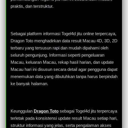
praktis, dan terstruktur.
Sebagai platform informasi Togel4d jitu online terpercaya,
Dragon Toto menghadirkan data result Macau 4D, 3D, 2D
terbaru yang tersusun rapi dan mudah dipahami oleh
seluruh pengunjung. Informasi seperti pengeluaran
Macau, keluaran Macau, rekap hasil harian, dan update
Macau hari ini disusun secara detail agar pengguna dapat
menemukan data yang dibutuhkan tanpa harus berpindah
ke banyak halaman.
Keunggulan
Dragon Toto
sebagai Togel4d jitu terpercaya
terletak pada konsistensi update result Macau setiap hari,
struktur informasi yang jelas, serta pengalaman akses