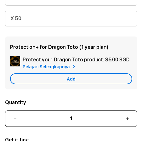
X 50
Protection+ for Dragon Toto (1 year plan)
Protect your Dragon Toto product.
$5.00 SGD
Ad
Pelajari Selengkapnya
App
Car
Add
Quantity
Decrease
Incr
quantity
quant
for
for
Get it fast