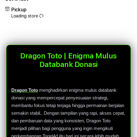
Dragon
Drag
Toto
Toto
Pickup
|
|
Loading store
Enigma
Enig
Mulus
Mulu
Databank
Data
Donasi
Dona
Dragon Toto | Enigma Mulus
Databank Donasi
Dragon Toto
menghadirkan enigma mulus databank
donasi yang mempercepat penyesuaian strategi,
membantu fokus tetap terjaga hingga permainan berjalan
semakin stabil.. Dengan tampilan yang rapi, akses cepat,
dan pembaruan data yang konsisten, Dragon Toto
menjadi pilihan bagi pengguna yang ingin mengikuti
perkembangan Togel4d jitu hari ini secara lebih mudah,