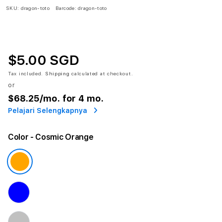
SKU:
dragon-toto
Barcode:
dragon-toto
$5.00 SGD
Tax included.
Shipping
calculated at checkout.
or
$68.25
/mo. for 4 mo.
Pelajari Selengkapnya
Color
- Cosmic Orange