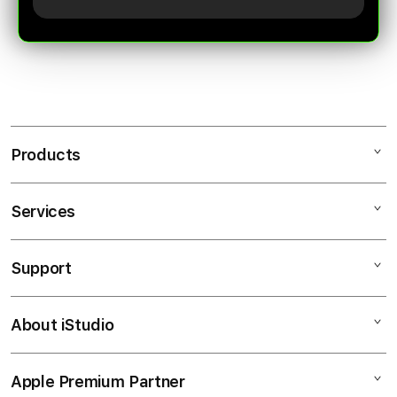
Products
Services
Dosatoto
SITUS Dosatoto
Support
AppleCare+
SLOT Dosatoto
Corporate
Dosatoto ONLINE
About iStudio
My Account
Dosatoto ONLINE
Dosatoto GACOR
Collection & Delivery
Elush Service Provider
APK Dosatoto
Apple Premium Partner
About Us
Returns & Exchanges