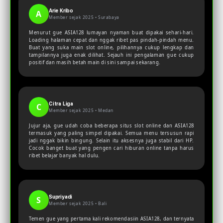
Arie Kribo
A
Member sejak 2025 •
Surabaya
Menurut gue ASIA128 lumayan nyaman buat dipakai sehari-hari.
Loading halaman cepat dan nggak ribet pas pindah-pindah menu.
Buat yang suka main slot online, pilihannya cukup lengkap dan
tampilannya juga enak dilihat. Sejauh ini pengalaman gue cukup
positif dan masih betah main di sini sampai sekarang.
Citra Liga
C
Member sejak 2025 •
Medan
Jujur aja, gue udah coba beberapa situs slot online dan ASIA128
termasuk yang paling simpel dipakai. Semua menu tersusun rapi
jadi nggak bikin bingung. Selain itu aksesnya juga stabil dari HP.
Cocok banget buat yang pengen cari hiburan online tanpa harus
ribet belajar banyak hal dulu.
Supriyadi
S
Member sejak 2025 •
Bali
Temen gue yang pertama kali rekomendasiin ASIA128, dan ternyata