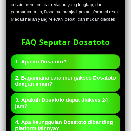
desain premium, data Macau yang lengkap, dan
pembaruan rutin, Dosatoto menjadi pusat informasi result
Macau harian yang relevan, cepat, dan mudah diakses.
FAQ Seputar Dosatoto
1. Apa itu Dosatoto?
Dosatoto adalah sebuah platform online
2. Bagaimana cara mengakses Dosatoto
yang menyediakan berbagai informasi
dengan aman?
dan layanan digital yang dapat diakses
Pengguna dapat mengakses Dosatoto
dengan mudah melalui perangkat
3. Apakah Dosatoto dapat diakses 24
melalui domain resmi yang aktif dan
jam?
desktop maupun mobile.
memastikan koneksi internet yang
Ya, Dosatoto dirancang untuk dapat
digunakan stabil agar pengalaman akses
4. Apa keunggulan Dosatoto dibanding
diakses kapan saja selama 24 jam
platform lainnya?
menjadi lebih lancar.