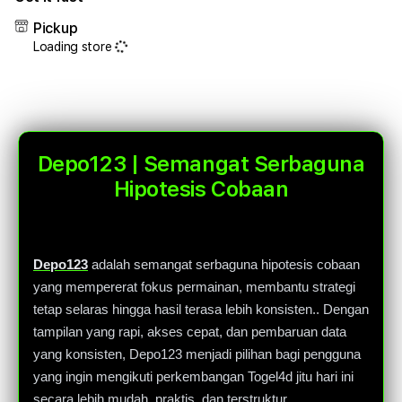
Depo123
Depo
|
|
Pickup
Semangat
Sema
Loading store
Serbaguna
Serb
Hipotesis
Hipot
Cobaan
Coba
Depo123 | Semangat Serbaguna
Hipotesis Cobaan
Depo123
adalah semangat serbaguna hipotesis cobaan
yang mempererat fokus permainan, membantu strategi
tetap selaras hingga hasil terasa lebih konsisten.. Dengan
tampilan yang rapi, akses cepat, dan pembaruan data
yang konsisten, Depo123 menjadi pilihan bagi pengguna
yang ingin mengikuti perkembangan Togel4d jitu hari ini
secara lebih mudah, praktis, dan terstruktur.