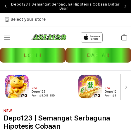
Depo123 | Semangat Serbaguna Hipotesis Cobaan
Daftar
Disini !
Select your store
Cart
LOGIN
DAFTAR
NEW
NEW
Depo123
Depo123 ONLIN
From $8.008 SGD
From $807.77 SGD
NEW
Depo123 | Semangat Serbaguna
Hipotesis Cobaan