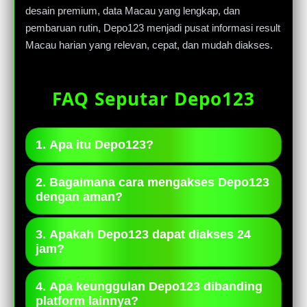
desain premium, data Macau yang lengkap, dan
pembaruan rutin, Depo123 menjadi pusat informasi result
Macau harian yang relevan, cepat, dan mudah diakses.
FAQ Seputar Depo123
1. Apa itu Depo123?
Depo123 adalah sebuah platform online
2. Bagaimana cara mengakses Depo123
yang menyediakan berbagai informasi
dengan aman?
dan layanan digital yang dapat diakses
Pengguna dapat mengakses Depo123
dengan mudah melalui perangkat
3. Apakah Depo123 dapat diakses 24
melalui domain resmi yang aktif dan
jam?
desktop maupun mobile.
memastikan koneksi internet yang
Ya, Depo123 dirancang untuk dapat
digunakan stabil agar pengalaman akses
4. Apa keunggulan Depo123 dibanding
diakses kapan saja selama 24 jam
platform lainnya?
menjadi lebih lancar.