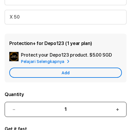
X 50
Protection+ for Depo123 (1 year plan)
Protect your Depo123 product.
$5.00 SGD
Add
Pelajari Selengkapnya
Apple
Care
Add
Quantity
Decrease
Incr
quantity
quant
for
for
Get it fast