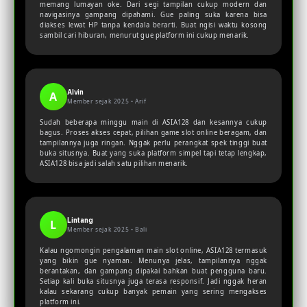
memang lumayan oke. Dari segi tampilan cukup modern dan
navigasinya gampang dipahami. Gue paling suka karena bisa
diakses lewat HP tanpa kendala berarti. Buat ngisi waktu kosong
sambil cari hiburan, menurut gue platform ini cukup menarik.
Alvin
A
Member sejak 2025 •
Arif
Sudah beberapa minggu main di ASIA128 dan kesannya cukup
bagus. Proses akses cepat, pilihan game slot online beragam, dan
tampilannya juga ringan. Nggak perlu perangkat spek tinggi buat
buka situsnya. Buat yang suka platform simpel tapi tetap lengkap,
ASIA128 bisa jadi salah satu pilihan menarik.
Lintang
L
Member sejak 2025 •
Bali
Kalau ngomongin pengalaman main slot online, ASIA128 termasuk
yang bikin gue nyaman. Menunya jelas, tampilannya nggak
berantakan, dan gampang dipakai bahkan buat pengguna baru.
Setiap kali buka situsnya juga terasa responsif. Jadi nggak heran
kalau sekarang cukup banyak pemain yang sering mengakses
platform ini.