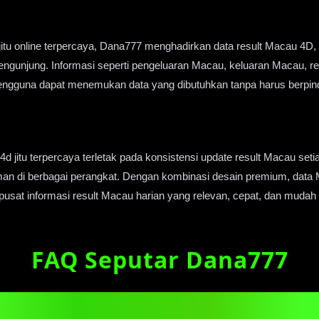
 jitu online terpercaya, Dana777 menghadirkan data result Macau 4D,
ngunjung. Informasi seperti pengeluaran Macau, keluaran Macau, re
r pengguna dapat menemukan data yang dibutuhkan tanpa harus berpi
d jitu terpercaya terletak pada konsistensi update result Macau setiap
an di berbagai perangkat. Dengan kombinasi desain premium, data 
usat informasi result Macau harian yang relevan, cepat, dan mudah
FAQ Seputar Dana777