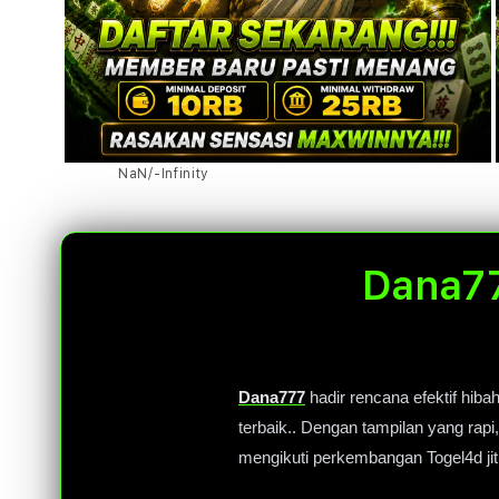
Open
Open
Open
of
NaN
/
-Infinity
media
media
media
4
6
8
in
in
in
modal
modal
modal
Dana77
Dana777
hadir rencana efektif hiba
terbaik.. Dengan tampilan yang rap
mengikuti perkembangan Togel4d jitu 