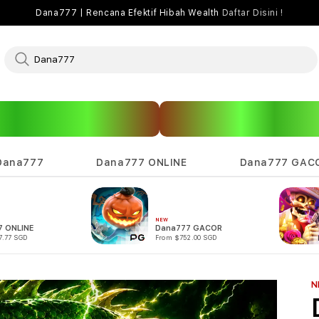
Dana777 | Rencana Efektif Hibah Wealth
Daftar Disini !
Dana777
Dana777 ONLINE
Dana777 GAC
NEW
7 ONLINE
Dana777 GACOR
7.77 SGD
From $752.00 SGD
N