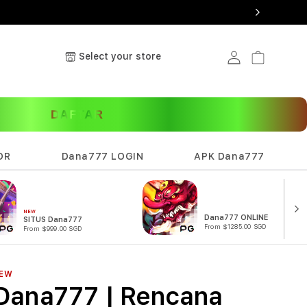
Select your store
Log in
Cart
DAFTAR
OR
Dana777 LOGIN
APK Dana777
NEW
Dana777 ONLINE
SITUS Dana777
From $1285.00 SGD
From $999.00 SGD
EW
Dana777 | Rencana