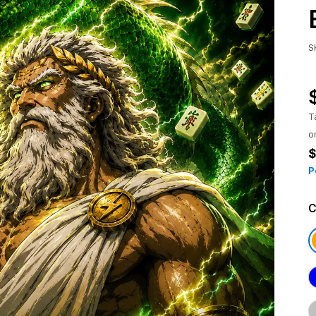
S
T
o
$
P
C