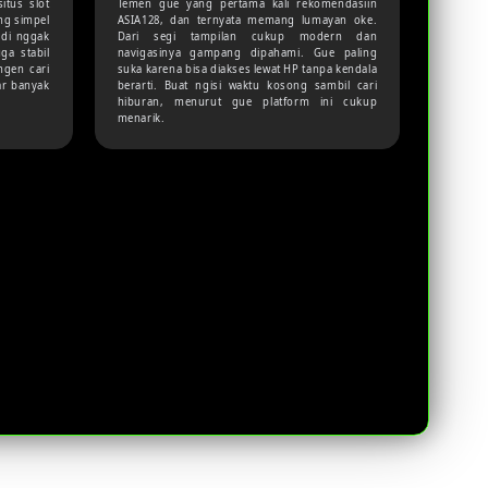
itus slot
Temen gue yang pertama kali rekomendasiin
ng simpel
ASIA128, dan ternyata memang lumayan oke.
adi nggak
Dari segi tampilan cukup modern dan
ga stabil
navigasinya gampang dipahami. Gue paling
ngen cari
suka karena bisa diakses lewat HP tanpa kendala
ar banyak
berarti. Buat ngisi waktu kosong sambil cari
hiburan, menurut gue platform ini cukup
menarik.