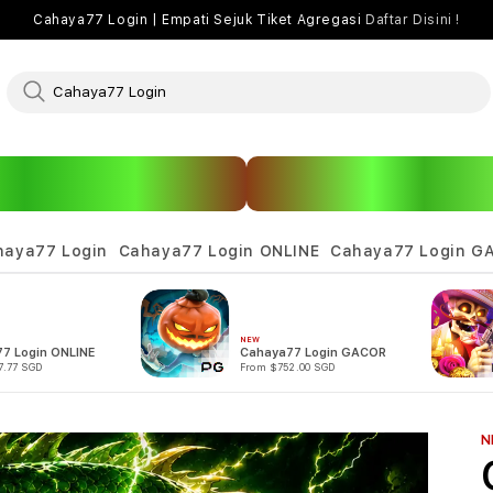
Cahaya77 Login | Empati Sejuk Tiket Agregasi
Daftar Disini !
haya77 Login
Cahaya77 Login ONLINE
Cahaya77 Login G
NEW
7 Login ONLINE
Cahaya77 Login GACOR
7.77 SGD
From $752.00 SGD
N