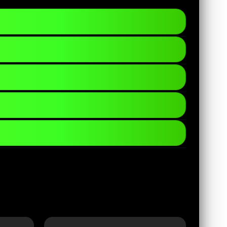
n digital yang dapat diakses dengan mudah
eksi internet yang digunakan stabil agar
a dapat memperoleh informasi dan layanan
mbaruan informasi secara berkala untuk
a dapat mengakses platform dengan mudah