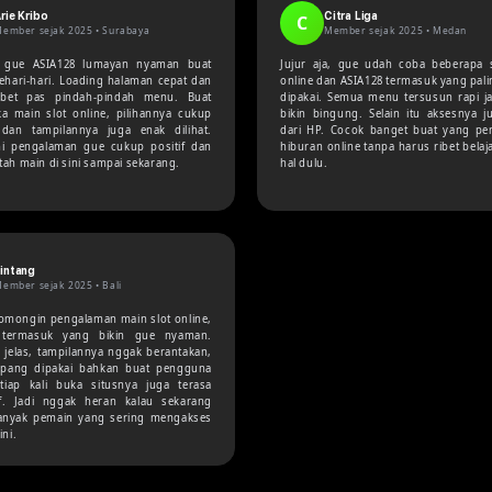
rie Kribo
Citra Liga
C
ember sejak 2025 •
Surabaya
Member sejak 2025 •
Medan
 gue ASIA128 lumayan nyaman buat
Jujur aja, gue udah coba beberapa s
sehari-hari. Loading halaman cepat dan
online dan ASIA128 termasuk yang pali
ibet pas pindah-pindah menu. Buat
dipakai. Semua menu tersusun rapi j
a main slot online, pilihannya cukup
bikin bingung. Selain itu aksesnya ju
dan tampilannya juga enak dilihat.
dari HP. Cocok banget buat yang pe
ni pengalaman gue cukup positif dan
hiburan online tanpa harus ribet belaj
tah main di sini sampai sekarang.
hal dulu.
intang
ember sejak 2025 •
Bali
omongin pengalaman main slot online,
 termasuk yang bikin gue nyaman.
jelas, tampilannya nggak berantakan,
pang dipakai bahkan buat pengguna
tiap kali buka situsnya juga terasa
f. Jadi nggak heran kalau sekarang
anyak pemain yang sering mengakses
ini.