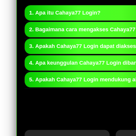
1. Apa itu Cahaya77 Login?
Cahaya77 Login adalah sebuah platform on
2. Bagaimana cara mengakses Cahaya77
melalui perangkat desktop maupun mobile
Pengguna dapat mengakses Cahaya77 Login
3. Apakah Cahaya77 Login dapat diakses
pengalaman akses menjadi lebih lancar.
Ya, Cahaya77 Login dirancang untuk dapa
4. Apa keunggulan Cahaya77 Login diban
yang tersedia tanpa batasan waktu.
Cahaya77 Login menawarkan tampilan ya
5. Apakah Cahaya77 Login mendukung a
memberikan pengalaman pengguna yang l
Ya, Cahaya77 Login telah dioptimalkan 
melalui smartphone maupun tablet serta P