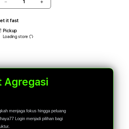
Decrease
Increase
quantity
quantity
for
for
et it fast
Cahaya77
Cahaya77
Login
Login
Pickup
|
|
Loading store
Empati
Empati
Sejuk
Sejuk
Tiket
Tiket
Agregasi
Agregasi
t Agregasi
ngkah menjaga fokus hingga peluang
haya77 Login menjadi pilihan bagi
uktur.