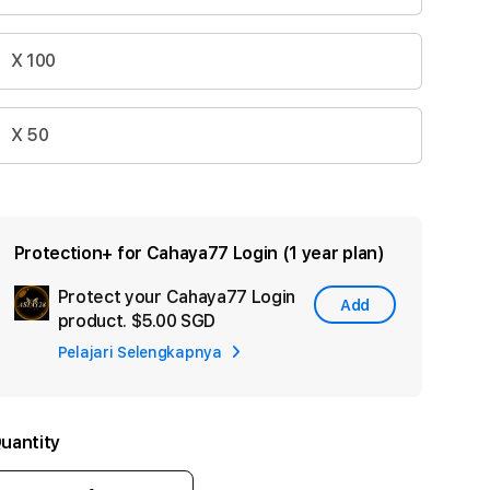
X 100
X 50
Protection+ for Cahaya77 Login (1 year plan)
Protect your Cahaya77 Login
Add
Add
product.
$5.00 SGD
Apple
Pelajari Selengkapnya
Care
uantity