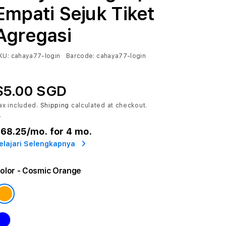
Empati Sejuk Tiket
Agregasi
KU:
cahaya77-login
Barcode:
cahaya77-login
$5.00 SGD
ax included.
Shipping
calculated at checkout.
r
68.25
/mo. for 4 mo.
elajari Selengkapnya
olor
- Cosmic Orange