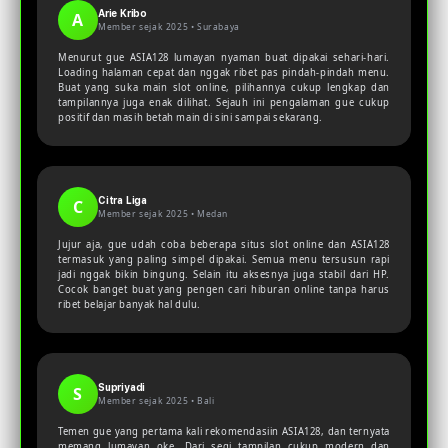
Arie Kribo
A
Member sejak 2025 •
Surabaya
Menurut gue ASIA128 lumayan nyaman buat dipakai sehari-hari.
Loading halaman cepat dan nggak ribet pas pindah-pindah menu.
Buat yang suka main slot online, pilihannya cukup lengkap dan
tampilannya juga enak dilihat. Sejauh ini pengalaman gue cukup
positif dan masih betah main di sini sampai sekarang.
Citra Liga
C
Member sejak 2025 •
Medan
Jujur aja, gue udah coba beberapa situs slot online dan ASIA128
termasuk yang paling simpel dipakai. Semua menu tersusun rapi
jadi nggak bikin bingung. Selain itu aksesnya juga stabil dari HP.
Cocok banget buat yang pengen cari hiburan online tanpa harus
ribet belajar banyak hal dulu.
Supriyadi
S
Member sejak 2025 •
Bali
Temen gue yang pertama kali rekomendasiin ASIA128, dan ternyata
memang lumayan oke. Dari segi tampilan cukup modern dan