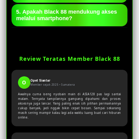
sehingga pengguna dapat memperoleh
Black 88 menawarkan tampilan yang
informasi dan layanan yang tersedia
5. Apakah Black 88 mendukung akses
responsif, proses akses yang cepat, serta
melalui smartphone?
tanpa batasan waktu.
pembaruan informasi secara berkala
Ya, Black 88 telah dioptimalkan untuk
untuk memberikan pengalaman
berbagai perangkat mobile sehingga
pengguna yang lebih nyaman.
pengguna dapat mengakses platform
dengan mudah melalui smartphone
Review Teratas Member Black 88
maupun tablet serta PC.
Opet Siantar
O
Member sejak 2025 •
Sumatera
Awalnya cuma iseng nyobain main di ASIA128 pas lagi santai
malam. Ternyata tampilannya gampang dipahami dan proses
aksesnya juga lancar. Yang paling enak sih pilihan permainannya
cukup banyak, jadi nggak bikin cepat bosan. Sampai sekarang
masih sering mampir kalau lagi ada waktu luang buat cari hiburan
online.