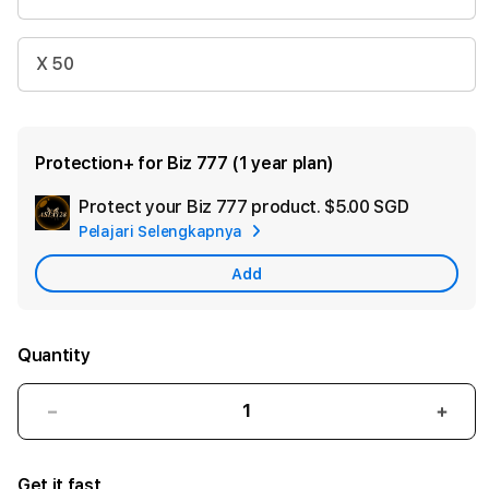
X 50
Protection+ for Biz 777 (1 year plan)
Protect your Biz 777 product.
$5.00 SGD
Add
Pelajari Selengkapnya
Apple
Care
Add
Quantity
Decrease
Incr
quantity
quant
for
for
Get it fast