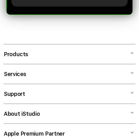
Products
Services
Biz 777
SITUS Biz 777
Support
AppleCare+
SLOT Biz 777
Corporate
Biz 777 ONLINE
About iStudio
My Account
Biz 777 ONLINE
Biz 777 GACOR
Collection & Delivery
Elush Service Provider
APK Biz 777
Apple Premium Partner
About Us
Returns & Exchanges