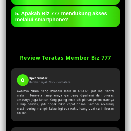
pengguna dapat memperoleh informasi
Biz 777 menawarkan tampilan yang
dan layanan yang tersedia tanpa batasan
5. Apakah Biz 777 mendukung akses
responsif, proses akses yang cepat, serta
melalui smartphone?
waktu.
pembaruan informasi secara berkala
Ya, Biz 777 telah dioptimalkan untuk
untuk memberikan pengalaman
berbagai perangkat mobile sehingga
pengguna yang lebih nyaman.
pengguna dapat mengakses platform
dengan mudah melalui smartphone
Review Teratas Member Biz 777
maupun tablet serta PC.
Opet Siantar
O
Member sejak 2025 •
Sumatera
Awalnya cuma iseng nyobain main di ASIA128 pas lagi santai
malam. Ternyata tampilannya gampang dipahami dan proses
aksesnya juga lancar. Yang paling enak sih pilihan permainannya
cukup banyak, jadi nggak bikin cepat bosan. Sampai sekarang
masih sering mampir kalau lagi ada waktu luang buat cari hiburan
online.