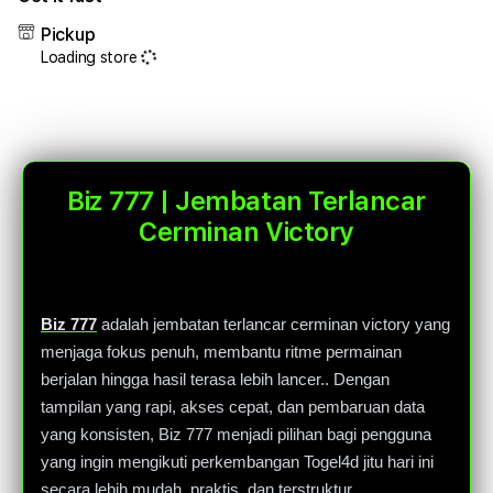
Biz
Biz
777
777
Pickup
|
|
Loading store
Jembatan
Jemb
Terlancar
Terla
Cerminan
Cerm
Victory
Victo
Biz 777 | Jembatan Terlancar
Cerminan Victory
Biz 777
adalah jembatan terlancar cerminan victory yang
menjaga fokus penuh, membantu ritme permainan
berjalan hingga hasil terasa lebih lancer.. Dengan
tampilan yang rapi, akses cepat, dan pembaruan data
yang konsisten, Biz 777 menjadi pilihan bagi pengguna
yang ingin mengikuti perkembangan Togel4d jitu hari ini
secara lebih mudah, praktis, dan terstruktur.