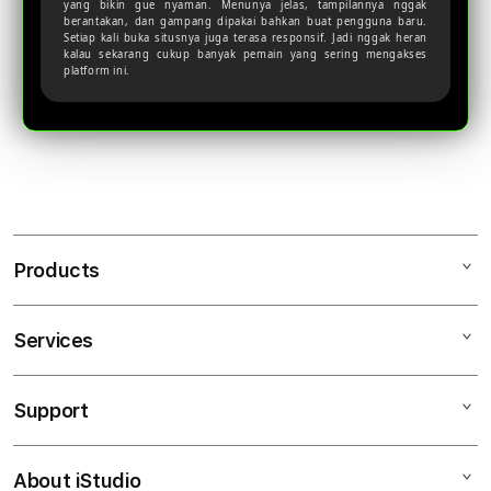
yang bikin gue nyaman. Menunya jelas, tampilannya nggak
berantakan, dan gampang dipakai bahkan buat pengguna baru.
Setiap kali buka situsnya juga terasa responsif. Jadi nggak heran
kalau sekarang cukup banyak pemain yang sering mengakses
platform ini.
Products
Services
Bet168 Login
SITUS Bet168 Login
Support
AppleCare+
SLOT Bet168 Login
Corporate
Bet168 Login ONLINE
About iStudio
My Account