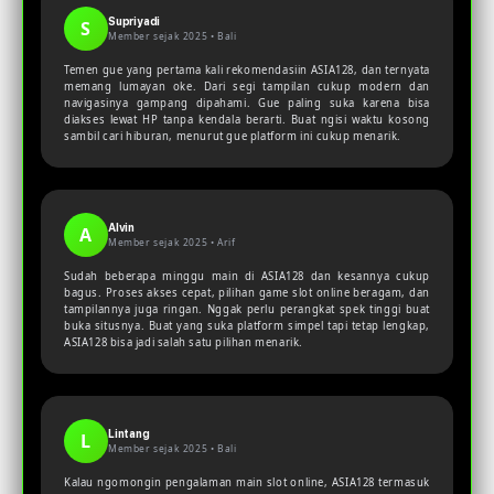
Supriyadi
S
Member sejak 2025 •
Bali
Temen gue yang pertama kali rekomendasiin ASIA128, dan ternyata
memang lumayan oke. Dari segi tampilan cukup modern dan
navigasinya gampang dipahami. Gue paling suka karena bisa
diakses lewat HP tanpa kendala berarti. Buat ngisi waktu kosong
sambil cari hiburan, menurut gue platform ini cukup menarik.
Alvin
A
Member sejak 2025 •
Arif
Sudah beberapa minggu main di ASIA128 dan kesannya cukup
bagus. Proses akses cepat, pilihan game slot online beragam, dan
tampilannya juga ringan. Nggak perlu perangkat spek tinggi buat
buka situsnya. Buat yang suka platform simpel tapi tetap lengkap,
ASIA128 bisa jadi salah satu pilihan menarik.
Lintang
L
Member sejak 2025 •
Bali
Kalau ngomongin pengalaman main slot online, ASIA128 termasuk