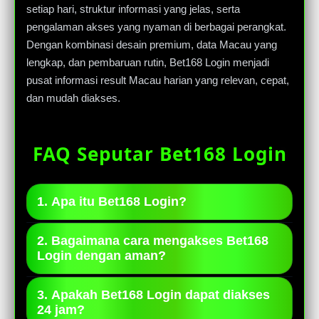
setiap hari, struktur informasi yang jelas, serta
pengalaman akses yang nyaman di berbagai perangkat.
Dengan kombinasi desain premium, data Macau yang
lengkap, dan pembaruan rutin, Bet168 Login menjadi
pusat informasi result Macau harian yang relevan, cepat,
dan mudah diakses.
FAQ Seputar Bet168 Login
1. Apa itu Bet168 Login?
Bet168 Login adalah sebuah platform
2. Bagaimana cara mengakses Bet168
online yang menyediakan berbagai
Login dengan aman?
informasi dan layanan digital yang dapat
Pengguna dapat mengakses Bet168 Login
diakses dengan mudah melalui perangkat
3. Apakah Bet168 Login dapat diakses
melalui domain resmi yang aktif dan
24 jam?
desktop maupun mobile.