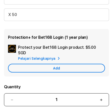
X 50
Protection+ for Bet168 Login (1 year plan)
Protect your Bet168 Login product.
$5.00
Ad
SGD
App
Pelajari Selengkapnya
Car
Add
Quantity
Decrease
Incr
quantity
quant