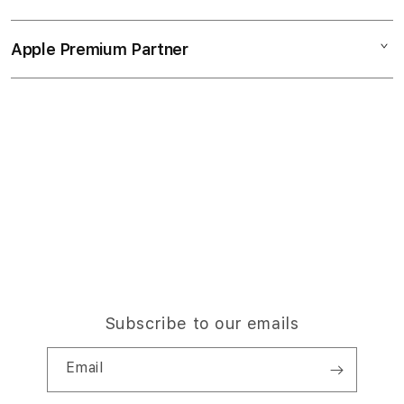
Bet168 Login ONLINE
Bet168 Login GACOR
Collection & Delivery
Elush Service Provider
APK Bet168 Login
Apple Premium Partner
About Us
Returns & Exchanges
Financing Options
Bet168 Login LOGIN
Find an iStudio near you
Contact Us
Trade-in
Why Shop at iStudio
FAQ
Traveller’s Reservation
Elush Corporate Website
Privacy Policy
Site Terms of Use
Subscribe to our emails
Email