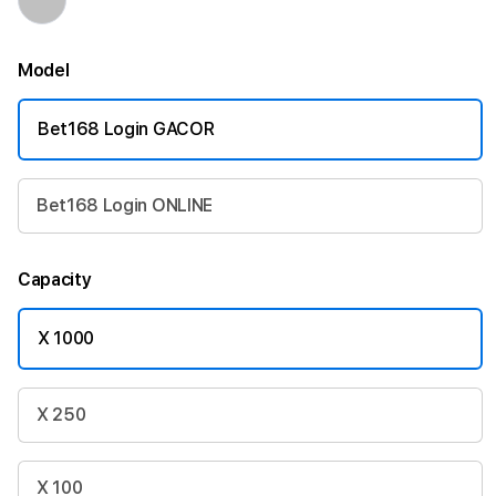
Model
Bet168 Login GACOR
Bet168 Login ONLINE
Capacity
X 1000
X 250
X 100