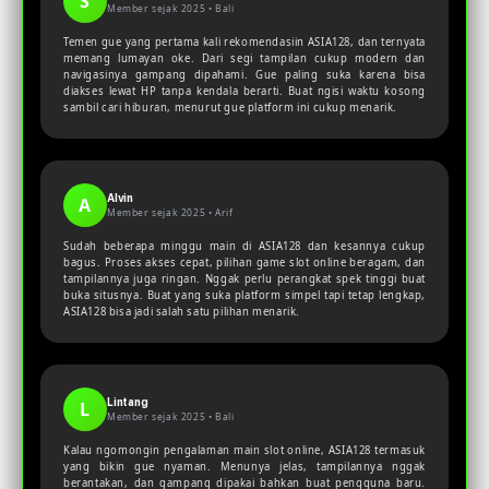
S
Member sejak 2025 •
Bali
Temen gue yang pertama kali rekomendasiin ASIA128, dan ternyata
memang lumayan oke. Dari segi tampilan cukup modern dan
navigasinya gampang dipahami. Gue paling suka karena bisa
diakses lewat HP tanpa kendala berarti. Buat ngisi waktu kosong
sambil cari hiburan, menurut gue platform ini cukup menarik.
Alvin
A
Member sejak 2025 •
Arif
Sudah beberapa minggu main di ASIA128 dan kesannya cukup
bagus. Proses akses cepat, pilihan game slot online beragam, dan
tampilannya juga ringan. Nggak perlu perangkat spek tinggi buat
buka situsnya. Buat yang suka platform simpel tapi tetap lengkap,
ASIA128 bisa jadi salah satu pilihan menarik.
Lintang
L
Member sejak 2025 •
Bali
Kalau ngomongin pengalaman main slot online, ASIA128 termasuk
yang bikin gue nyaman. Menunya jelas, tampilannya nggak
berantakan, dan gampang dipakai bahkan buat pengguna baru.