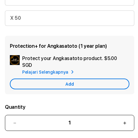
X 50
Protection+ for Angkasatoto (1 year plan)
Protect your Angkasatoto product.
$5.00
Ad
SGD
App
Pelajari Selengkapnya
Car
Add
Quantity
Decrease
Incr
quantity
quant