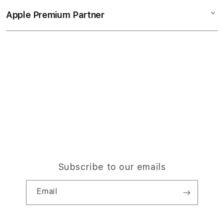
Collection & Delivery
Elush Service Provider
APK Angkasatoto
Apple Premium Partner
About Us
Returns & Exchanges
Financing Options
Angkasatoto LOGIN
Find an iStudio near you
Contact Us
Trade-in
Why Shop at iStudio
FAQ
Traveller’s Reservation
Elush Corporate Website
Privacy Policy
Site Terms of Use
Subscribe to our emails
Email