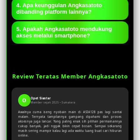
Ya, Angkasatoto dirancang untuk dapat
digunakan stabil agar pengalaman akses
4. Apa keunggulan Angkasatoto
diakses kapan saja selama 24 jam
dibanding platform lainnya?
menjadi lebih lancar.
sehingga pengguna dapat memperoleh
Angkasatoto menawarkan tampilan yang
informasi dan layanan yang tersedia
5. Apakah Angkasatoto mendukung
responsif, proses akses yang cepat, serta
akses melalui smartphone?
tanpa batasan waktu.
pembaruan informasi secara berkala
Ya, Angkasatoto telah dioptimalkan untuk
untuk memberikan pengalaman
berbagai perangkat mobile sehingga
pengguna yang lebih nyaman.
pengguna dapat mengakses platform
dengan mudah melalui smartphone
Review Teratas Member Angkasatoto
maupun tablet serta PC.
Opet Siantar
O
Member sejak 2025 •
Sumatera
Awalnya cuma iseng nyobain main di ASIA128 pas lagi santai
malam. Ternyata tampilannya gampang dipahami dan proses
aksesnya juga lancar. Yang paling enak sih pilihan permainannya
cukup banyak, jadi nggak bikin cepat bosan. Sampai sekarang
masih sering mampir kalau lagi ada waktu luang buat cari hiburan
online.