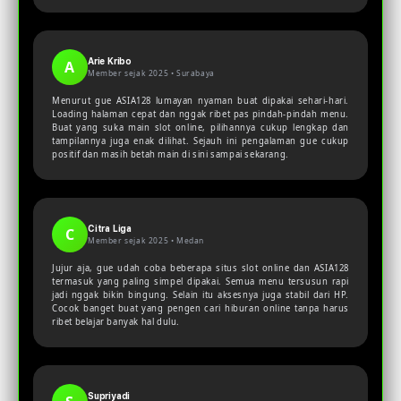
Arie Kribo
A
Member sejak 2025 •
Surabaya
Menurut gue ASIA128 lumayan nyaman buat dipakai sehari-hari.
Loading halaman cepat dan nggak ribet pas pindah-pindah menu.
Buat yang suka main slot online, pilihannya cukup lengkap dan
tampilannya juga enak dilihat. Sejauh ini pengalaman gue cukup
positif dan masih betah main di sini sampai sekarang.
Citra Liga
C
Member sejak 2025 •
Medan
Jujur aja, gue udah coba beberapa situs slot online dan ASIA128
termasuk yang paling simpel dipakai. Semua menu tersusun rapi
jadi nggak bikin bingung. Selain itu aksesnya juga stabil dari HP.
Cocok banget buat yang pengen cari hiburan online tanpa harus
ribet belajar banyak hal dulu.
Supriyadi