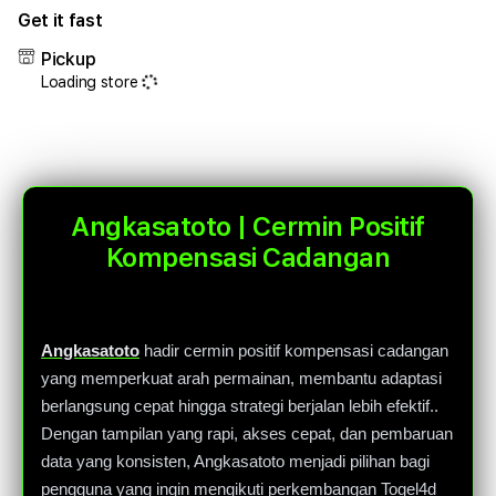
for
for
Get it fast
Angkasatoto
Angk
|
|
Pickup
Cermin
Cerm
Loading store
Positif
Posit
Kompensasi
Komp
Cadangan
Cada
Angkasatoto | Cermin Positif
Kompensasi Cadangan
Angkasatoto
hadir cermin positif kompensasi cadangan
yang memperkuat arah permainan, membantu adaptasi
berlangsung cepat hingga strategi berjalan lebih efektif..
Dengan tampilan yang rapi, akses cepat, dan pembaruan
data yang konsisten, Angkasatoto menjadi pilihan bagi
pengguna yang ingin mengikuti perkembangan Togel4d