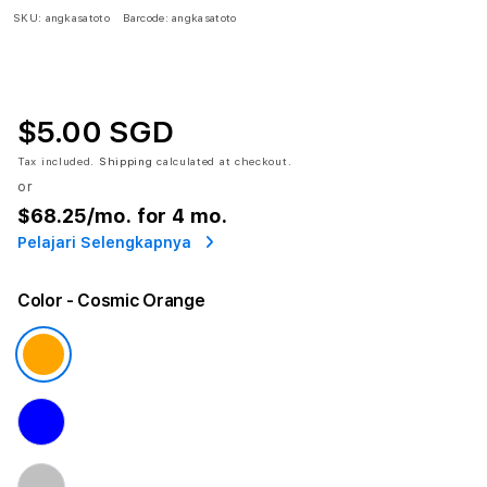
SKU:
angkasatoto
Barcode:
angkasatoto
$5.00 SGD
Tax included.
Shipping
calculated at checkout.
or
$68.25
/mo. for 4 mo.
Pelajari Selengkapnya
Color
- Cosmic Orange