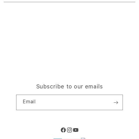
Agus88 LOGIN
Find an iStudio near you
Contact Us
Trade-in
Why Shop at iStudio
FAQ
Traveller’s Reservation
Elush Corporate Website
Privacy Policy
Site Terms of Use
Subscribe to our emails
Email
Facebook
Instagram
YouTube
Payment