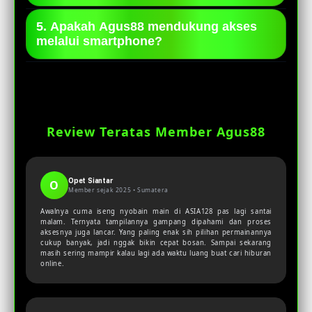
pengguna dapat memperoleh informasi
Agus88 menawarkan tampilan yang
dan layanan yang tersedia tanpa batasan
5. Apakah Agus88 mendukung akses
responsif, proses akses yang cepat, serta
melalui smartphone?
waktu.
pembaruan informasi secara berkala
Ya, Agus88 telah dioptimalkan untuk
untuk memberikan pengalaman
berbagai perangkat mobile sehingga
pengguna yang lebih nyaman.
pengguna dapat mengakses platform
dengan mudah melalui smartphone
Review Teratas Member Agus88
maupun tablet serta PC.
Opet Siantar
O
Member sejak 2025 •
Sumatera
Awalnya cuma iseng nyobain main di ASIA128 pas lagi santai
malam. Ternyata tampilannya gampang dipahami dan proses
aksesnya juga lancar. Yang paling enak sih pilihan permainannya
cukup banyak, jadi nggak bikin cepat bosan. Sampai sekarang
masih sering mampir kalau lagi ada waktu luang buat cari hiburan
online.