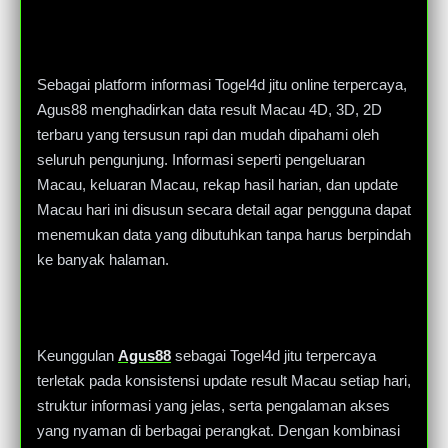
Sebagai platform informasi Togel4d jitu online terpercaya,
Agus88 menghadirkan data result Macau 4D, 3D, 2D
terbaru yang tersusun rapi dan mudah dipahami oleh
seluruh pengunjung. Informasi seperti pengeluaran
Macau, keluaran Macau, rekap hasil harian, dan update
Macau hari ini disusun secara detail agar pengguna dapat
menemukan data yang dibutuhkan tanpa harus berpindah
ke banyak halaman.
Keunggulan
Agus88
sebagai Togel4d jitu terpercaya
terletak pada konsistensi update result Macau setiap hari,
struktur informasi yang jelas, serta pengalaman akses
yang nyaman di berbagai perangkat. Dengan kombinasi