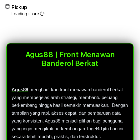
|
|
Pickup
Front
Fron
Loading store
Menawan
Men
Banderol
Band
Berkat
Berk
Agus88 | Front Menawan
Banderol Berkat
Agus88
menghadirkan front menawan banderol berkat
yang memperjelas arah strategi, membantu peluang
berkembang hingga hasil semakin memuaskan.. Dengan
tampilan yang rapi, akses cepat, dan pembaruan data
yang konsisten, Agus88 menjadi pilihan bagi pengguna
yang ingin mengikuti perkembangan Togel4d jitu hari ini
secara lebih mudah, praktis, dan terstruktur.