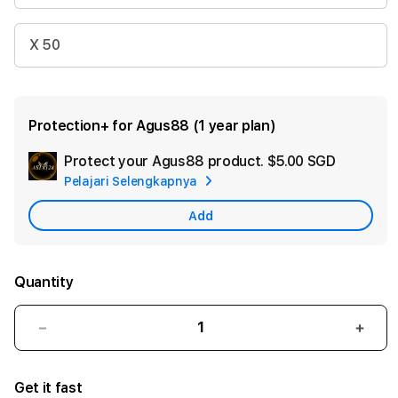
X 50
Protection+ for Agus88 (1 year plan)
Protect your Agus88 product.
$5.00 SGD
Add
Pelajari Selengkapnya
Apple
Care
Add
Quantity
Decrease
Incr
quantity
quant
for
for
Get it fast
Agus88
Agus