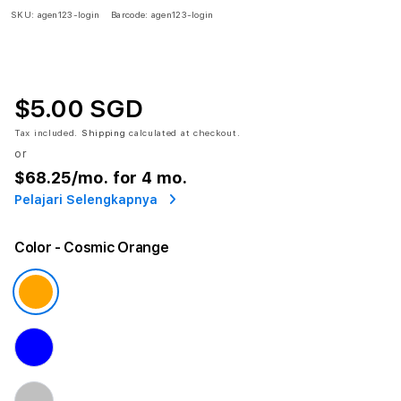
SKU:
agen123-login
Barcode:
agen123-login
$5.00 SGD
Tax included.
Shipping
calculated at checkout.
or
$68.25
/mo. for 4 mo.
Pelajari Selengkapnya
Color
- Cosmic Orange