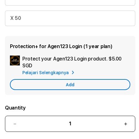
X 50
Protection+ for Agen123 Login (1 year plan)
Protect your Agen123 Login product.
$5.00
Ad
SGD
App
Pelajari Selengkapnya
Car
Add
Quantity
Decrease
Incr
quantity
quant