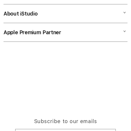
Corporate
Agen123 Login ONLINE
About iStudio
My Account
Agen123 Login ONLINE
Agen123 Login GACOR
Collection & Delivery
Elush Service Provider
APK Agen123 Login
Apple Premium Partner
About Us
Returns & Exchanges
Financing Options
Agen123 Login LOGIN
Find an iStudio near you
Contact Us
Trade-in
Why Shop at iStudio
FAQ
Traveller’s Reservation
Elush Corporate Website
Privacy Policy
Site Terms of Use
Subscribe to our emails