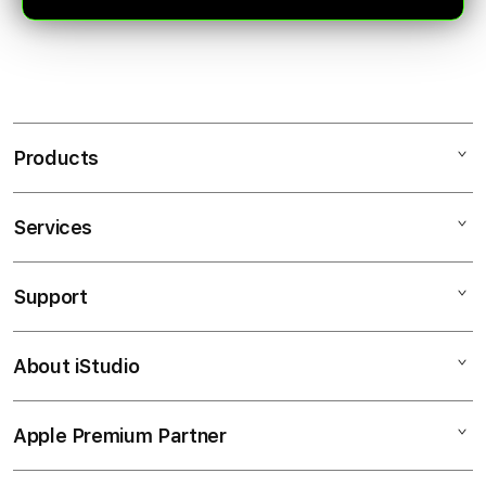
Products
Services
7Star
SITUS 7Star
Support
AppleCare+
SLOT 7Star
Corporate
7Star ONLINE
About iStudio
My Account
7Star ONLINE
7Star GACOR
Collection & Delivery
Elush Service Provider
APK 7Star
Apple Premium Partner
About Us
Returns & Exchanges
Financing Options
7Star LOGIN
Find an iStudio near you