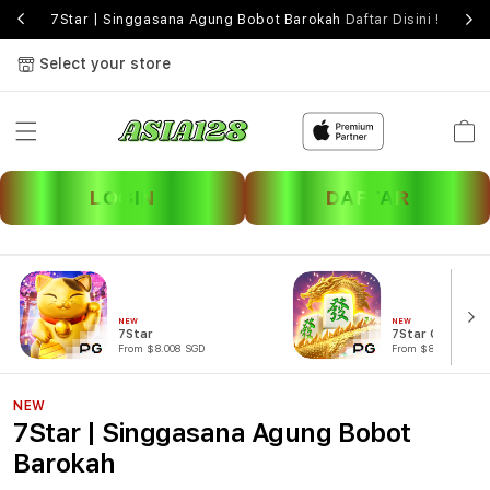
7Star | Singgasana Agung Bobot Barokah
Daftar Disini !
Select your store
Cart
LOGIN
DAFTAR
NEW
NEW
7Star
7Star ONLINE
From $8.008 SGD
From $807.77 SGD
NEW
7Star | Singgasana Agung Bobot
Barokah