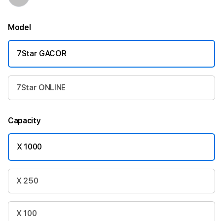
Model
7Star GACOR
7Star ONLINE
Capacity
X 1000
X 250
X 100