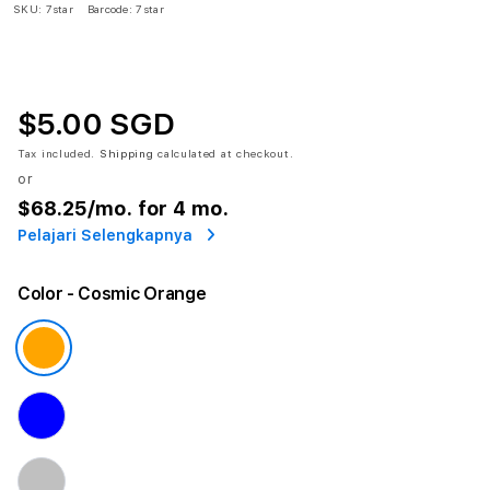
SKU:
7star
Barcode:
7star
$5.00 SGD
Tax included.
Shipping
calculated at checkout.
or
$68.25
/mo. for 4 mo.
Pelajari Selengkapnya
Color
- Cosmic Orange