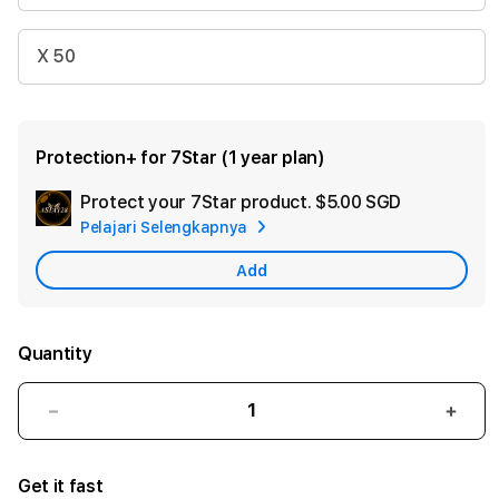
X 50
Protection+ for 7Star (1 year plan)
Protect your 7Star product.
$5.00 SGD
Add
Pelajari Selengkapnya
Apple
Care
Add
Quantity
Decrease
Incr
quantity
quant
for
for
Get it fast
7Star
7Star