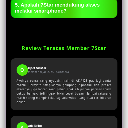
7Star menawarkan tampilan yang
dan layanan yang tersedia tanpa batasan
5. Apakah 7Star mendukung akses
responsif, proses akses yang cepat, serta
melalui smartphone?
waktu.
pembaruan informasi secara berkala
Ya, 7Star telah dioptimalkan untuk
untuk memberikan pengalaman
berbagai perangkat mobile sehingga
pengguna yang lebih nyaman.
pengguna dapat mengakses platform
dengan mudah melalui smartphone
Review Teratas Member 7Star
maupun tablet serta PC.
Opet Siantar
O
Member sejak 2025 •
Sumatera
Awalnya cuma iseng nyobain main di ASIA128 pas lagi santai
malam. Ternyata tampilannya gampang dipahami dan proses
aksesnya juga lancar. Yang paling enak sih pilihan permainannya
cukup banyak, jadi nggak bikin cepat bosan. Sampai sekarang
masih sering mampir kalau lagi ada waktu luang buat cari hiburan
online.
Arie Kribo
A