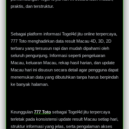
praktis, dan terstruktur.
Sebagai platform informasi Togel4d jitu online terpercaya,
777 Toto menghadirkan data result Macau 4D, 3D, 2D
terbaru yang tersusun rapi dan mudah dipahami oleh
seluruh pengunjung. Informasi seperti pengeluaran
Macau, keluaran Macau, rekap hasil harian, dan update
Macau hari ini disusun secara detail agar pengguna dapat
menemukan data yang dibutuhkan tanpa harus berpindah
ke banyak halaman.
Keunggulan
777 Toto
sebagai Togel4d jitu terpercaya
terletak pada konsistensi update result Macau setiap hari,
struktur informasi yang jelas, serta pengalaman akses