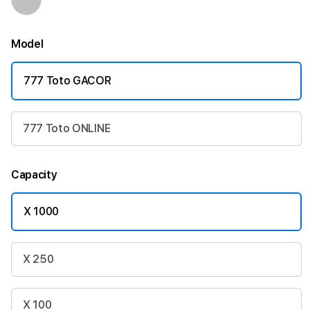
Model
777 Toto GACOR
777 Toto ONLINE
Capacity
X 1000
X 250
X 100