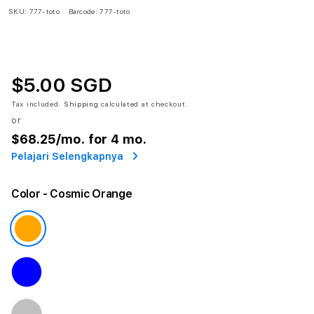
SKU:
777-toto
Barcode:
777-toto
$5.00 SGD
Tax included.
Shipping
calculated at checkout.
or
$68.25
/mo. for 4 mo.
Pelajari Selengkapnya
Color
- Cosmic Orange