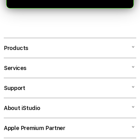
Products
Services
555Rp
SITUS 555Rp
Support
AppleCare+
SLOT 555Rp
Corporate
555Rp ONLINE
About iStudio
My Account
555Rp ONLINE
555Rp GACOR
Collection & Delivery
Elush Service Provider
APK 555Rp
Apple Premium Partner
About Us
Returns & Exchanges
Financing Options
555Rp LOGIN