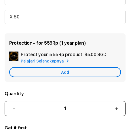
X 50
Protection+ for 555Rp (1 year plan)
Protect your 555Rp product.
$5.00 SGD
Add
Pelajari Selengkapnya
Apple
Care
Add
Quantity
Decrease
Incr
quantity
quant
for
for
Get it fast