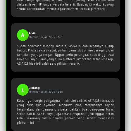
navigasinya gampang dipahami. Gue paling suka karena bisa
diakses lewat HP tanpa kendala berarti. Buat ngisi waktu kosong
sambil cari hiburan, menurut gue platform ini cukup menarik.
Alvin
A
Member sejak 2025 •
Arif
Sudah beberapa minggu main di ASIA128 dan kesannya cukup
bagus. Proses akses cepat, pilihan game slot online beragam, dan
tampilannya juga ringan. Nggak perlu perangkat spek tinggi buat
buka situsnya. Buat yang suka platform simpel tapi tetap lengkap,
ASIA128 bisa jadi salah satu pilihan menarik.
Lintang
L
Member sejak 2025 •
Bali
Kalau ngomongin pengalaman main slot online, ASIA128 termasuk
yang bikin gue nyaman. Menunya jelas, tampilannya nggak
berantakan, dan gampang dipakai bahkan buat pengguna baru.
Setiap kali buka situsnya juga terasa responsif. Jadi nggak heran
kalau sekarang cukup banyak pemain yang sering mengakses
platform ini.