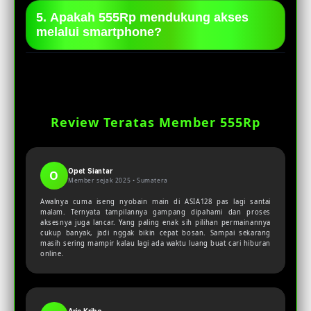
555Rp menawarkan tampilan yang
dan layanan yang tersedia tanpa batasan
5. Apakah 555Rp mendukung akses
responsif, proses akses yang cepat, serta
melalui smartphone?
waktu.
pembaruan informasi secara berkala
Ya, 555Rp telah dioptimalkan untuk
untuk memberikan pengalaman
berbagai perangkat mobile sehingga
pengguna yang lebih nyaman.
pengguna dapat mengakses platform
dengan mudah melalui smartphone
Review Teratas Member 555Rp
maupun tablet serta PC.
Opet Siantar
O
Member sejak 2025 •
Sumatera
Awalnya cuma iseng nyobain main di ASIA128 pas lagi santai
malam. Ternyata tampilannya gampang dipahami dan proses
aksesnya juga lancar. Yang paling enak sih pilihan permainannya
cukup banyak, jadi nggak bikin cepat bosan. Sampai sekarang
masih sering mampir kalau lagi ada waktu luang buat cari hiburan
online.
Arie Kribo