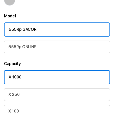
Model
555Rp GACOR
555Rp ONLINE
Capacity
X 1000
X 250
X 100