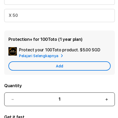
X 50
Protection+ for 100Toto (1 year plan)
Protect your 100Toto product.
$5.00 SGD
Add
Pelajari Selengkapnya
Apple
Care
Add
Quantity
Decrease
Incr
quantity
quant
for
for
Get it fast