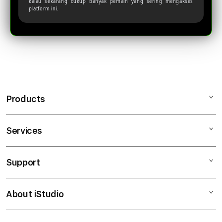
kalau sekarang cukup banyak pemain yang sering mengakses
platform ini.
Products
Services
100Toto
SITUS 100Toto
Support
AppleCare+
SLOT 100Toto
Corporate
100Toto ONLINE
About iStudio
My Account
100Toto ONLINE
100Toto GACOR
Collection & Delivery
Elush Service Provider