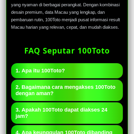
yang nyaman di berbagai perangkat. Dengan kombinasi
desain premium, data Macau yang lengkap, dan
pembaruan rutin, 100Toto menjadi pusat informasi result
Macau harian yang relevan, cepat, dan mudah diakses.
FAQ Seputar 100Toto
1. Apa itu 100Toto?
100Toto adalah sebuah platform online
2. Bagaimana cara mengakses 100Toto
yang menyediakan berbagai informasi
dengan aman?
dan layanan digital yang dapat diakses
Pengguna dapat mengakses 100Toto
dengan mudah melalui perangkat
3. Apakah 100Toto dapat diakses 24
melalui domain resmi yang aktif dan
jam?
desktop maupun mobile.
memastikan koneksi internet yang
Ya, 100Toto dirancang untuk dapat
digunakan stabil agar pengalaman akses
4. Apa keunggulan 100Toto dibanding