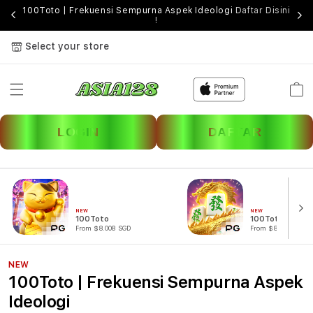
100Toto | Frekuensi Sempurna Aspek Ideologi
Daftar Disini
!
Select your store
Cart
LOGIN
DAFTAR
NEW
NEW
100Toto
100Toto ONLIN
From $8.008 SGD
From $807.77 SGD
NEW
100Toto | Frekuensi Sempurna Aspek
Ideologi