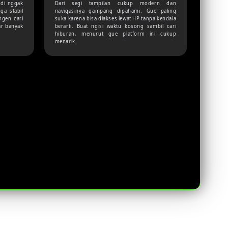
adi nggak
Dari segi tampilan cukup modern dan
ga stabil
navigasinya gampang dipahami. Gue paling
ngen cari
suka karena bisa diakses lewat HP tanpa kendala
ar banyak
berarti. Buat ngisi waktu kosong sambil cari
hiburan, menurut gue platform ini cukup
menarik.