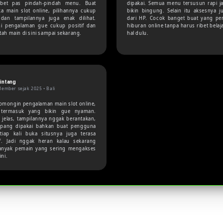
ibet pas pindah-pindah menu. Buat
dipakai. Semua menu tersusun rapi j
a main slot online, pilihannya cukup
bikin bingung. Selain itu aksesnya ju
dan tampilannya juga enak dilihat.
dari HP. Cocok banget buat yang pe
ni pengalaman gue cukup positif dan
hiburan online tanpa harus ribet belaj
tah main di sini sampai sekarang.
hal dulu.
intang
ember sejak 2025 •
Bali
omongin pengalaman main slot online,
 termasuk yang bikin gue nyaman.
jelas, tampilannya nggak berantakan,
pang dipakai bahkan buat pengguna
tiap kali buka situsnya juga terasa
f. Jadi nggak heran kalau sekarang
anyak pemain yang sering mengakses
ini.