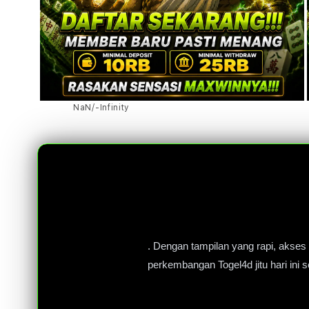
Open
Open
Open
of
NaN
/
-Infinity
media
media
media
4
6
8
in
in
in
modal
modal
modal
. Dengan tampilan yang rapi, akses
perkembangan Togel4d jitu hari ini s