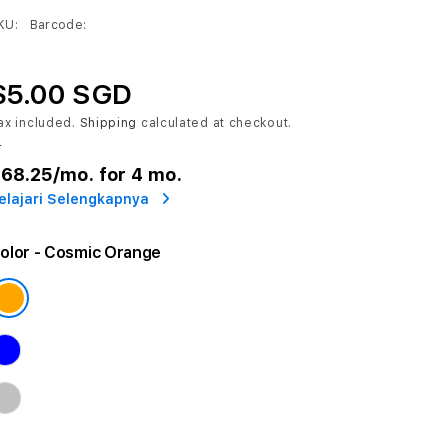
KU:
Barcode:
$5.00 SGD
ax included.
Shipping
calculated at checkout.
r
68.25
/mo. for 4 mo.
elajari Selengkapnya
olor
- Cosmic Orange