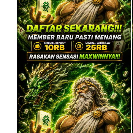
Open
media
2
in
modal