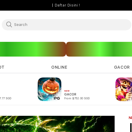
|
Daftar Disini !
OT
ONLINE
GACOR
NEW
GACOR
7.77 SGD
From $752.00 SGD
N