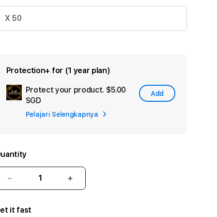
X 50
Protection+ for (1 year plan)
Protect your product.
$5.00
Add
Add
SGD
Apple
Pelajari Selengkapnya
Care
uantity
Decrease
Increase
quantity
quantity
for
for
et it fast
|
|