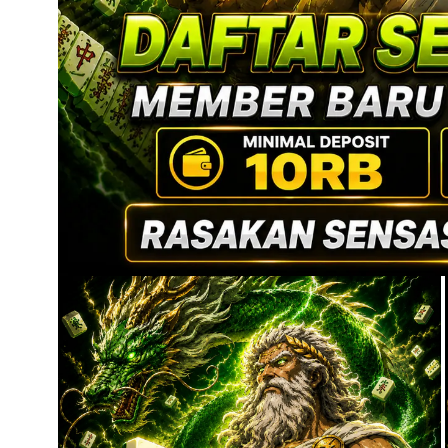
Open
media
1
in
modal